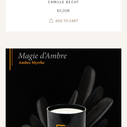
CAMILLE BECHT
65,00
€
ADD TO CART