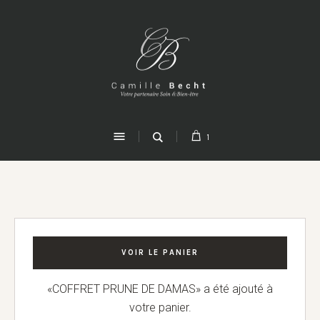
1
VOIR LE PANIER
«COFFRET PRUNE DE DAMAS» a été ajouté à
votre panier.