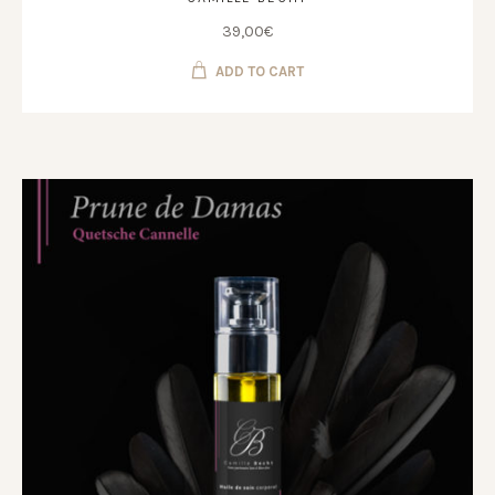
39,00
€
ADD TO CART