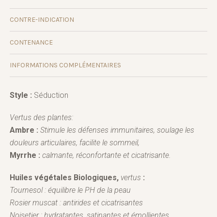
CONTRE-INDICATION
CONTENANCE
INFORMATIONS COMPLÉMENTAIRES
Style :
Séduction
Vertus des plantes:
Ambre :
Stimule les défenses immunitaires, soulage les
douleurs articulaires, facilite le sommeil,
Myrrhe :
calmante, réconfortante et cicatrisante.
Huiles végétales Biologiques,
vertus
:
Tournesol : équilibre le PH de la peau
Rosier muscat : a
ntirides et cicatrisantes
Noisetier :
hydratantes, satinantes et émollientes