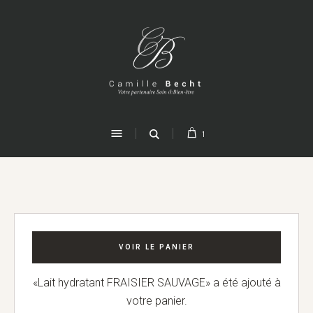
1
VOIR LE PANIER
«Lait hydratant FRAISIER SAUVAGE» a été ajouté à
votre panier.