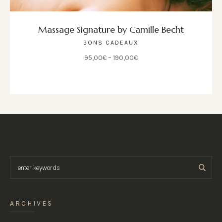
Massage Signature by Camille Becht
BONS CADEAUX
95,00
€
–
190,00
€
ARCHIVES