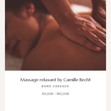
Massage relaxant by Camille Becht
BONS CADEAUX
90,00
€
–
180,00
€