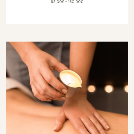
95,00
€
–
160,00
€